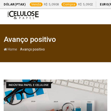
Venda
5,0908
Compra
5,0902
DÓLAR(PTAX)
EURO(
Skip
to
content
Avanço positivo
-
Home
Avanço positivo
INDÚSTRIA PAPEL E CELULOSE