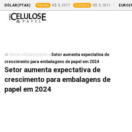
Venda
5,1017
Compra
5,1011
DÓLAR(PTAX)
EURO(
Skip
to
content
-
-
Home
Crescimento
Setor aumenta expectativa de
crescimento para embalagens de papel em 2024
Setor aumenta expectativa de
crescimento para embalagens de
papel em 2024
Crescimento
Embalagens de Papel
Notícia do Dia