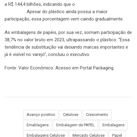
a R$ 144,4 bilhões, indicando que o
setor voltou a crescer após
dois anos
. Apesar do plástico ainda possui a maior
participação, essa porcentagem vem caindo gradualmente.
As embalagens de papéis, por sua vez, somam participação de
38,7% no valor bruto em 2023, ultrapassando o plástico. “Essa
tendência de substituição vai deixando marcas importantes e
já é visível no varejo”, concluiu o executivo.
Fonte: Valor Econômico. Acesso em Portal Packaging.
https://portalpackaging.com.br/setor-aumenta-expectativa-de-
crescimento-para-embalagens-de-papel-em-2024/
Avanço positivo
Celulose
Crescimento
Emablagens
Embalagem de PAPEL
Embalagens
Tags:
Embalagens Celulose
Mercado Celulose
Papel