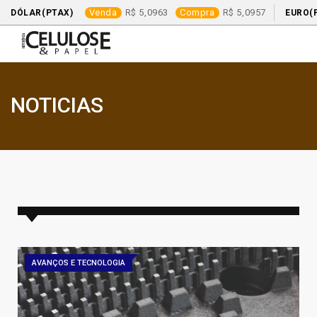
Venda
5,0963
Compra
5,0957
DÓLAR(PTAX)
EURO(
NOTICIAS
AVANÇOS E TECNOLOGIA