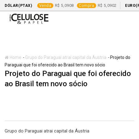
Venda
5,0908
Compra
5,0902
DÓLAR(PTAX)
EURO(
Skip
to
content
-
-
Home
Grupo do Paraguai atrai capital da Áustria
Projeto do
Paraguai que foi oferecido ao Brasil tem novo sócio
Projeto do Paraguai que foi oferecido
ao Brasil tem novo sócio
Grupo do Paraguai atrai capital da Áustria
Grupo do Paraguai atrai capital da Áustria