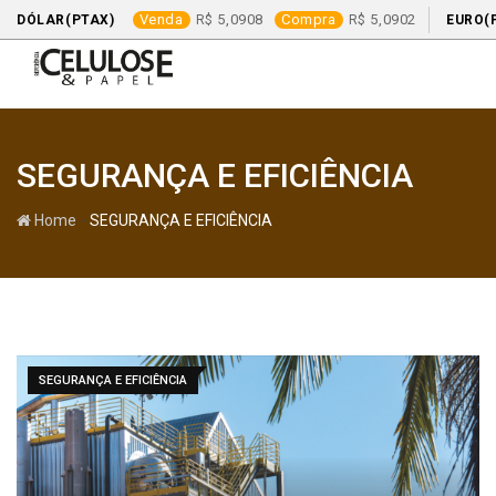
Venda
5,0908
Compra
5,0902
DÓLAR(PTAX)
EURO(
Skip
to
content
SEGURANÇA E EFICIÊNCIA
-
Home
SEGURANÇA E EFICIÊNCIA
SEGURANÇA E EFICIÊNCIA