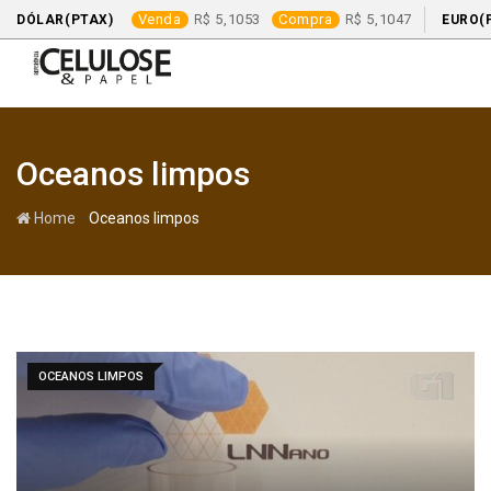
Venda
5,1053
Compra
5,1047
DÓLAR(PTAX)
EURO(
Skip
to
content
Oceanos limpos
-
Home
Oceanos limpos
OCEANOS LIMPOS