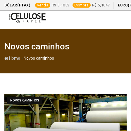
Venda
5,1053
Compra
5,1047
DÓLAR(PTAX)
EURO(
Skip
to
content
Novos caminhos
-
Home
Novos caminhos
NOVOS CAMINHOS