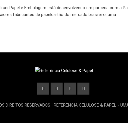
 Irani Papel e Embalagem está desenvolvendo em parceria com a Pa
aiores fabricantes de papelcartão do mercado brasileiro, uma…
OS DIREITOS RESERVADOS | REFERÊNCIA CELULOSE & PAPEL - U