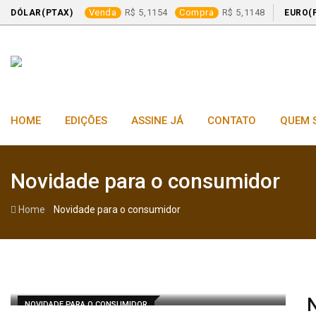
Venda
5,1154
Compra
5,1148
DÓLAR(PTAX)
EURO(
Skip
to
content
HOME
EDIÇÕES
ASSINE JÁ
CONTATO
QUEM 
Novidade para o consumidor
-
Home
Novidade para o consumidor
NOVIDADE PARA O CONSUMIDOR