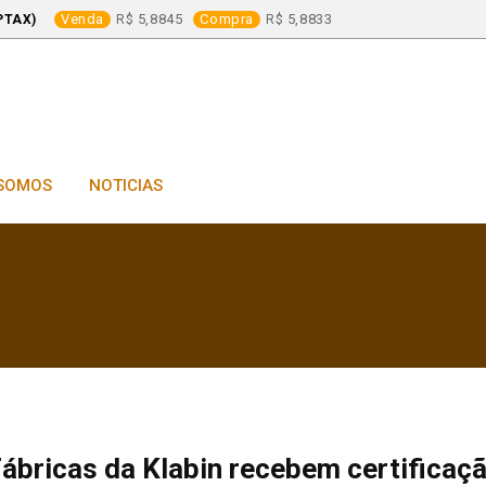
Venda
5,8845
Compra
5,8833
PTAX)
SOMOS
NOTICIAS
ábricas da Klabin recebem certificaç