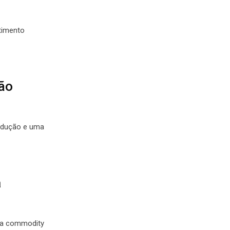
timento
são
odução e uma
a
 da commodity