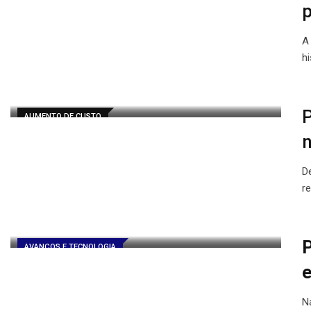
p
A
h
P
AUMENTO DE CUSTO
n
D
r
P
AVANÇOS E TECNOLOGIA
e
N