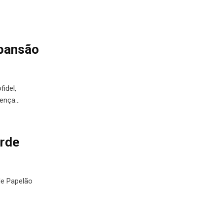
xpansão
idel,
sença…
orde
de Papelão