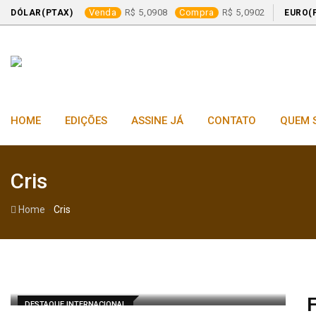
Venda
5,0908
Compra
5,0902
DÓLAR(PTAX)
EURO(
Skip
to
content
HOME
EDIÇÕES
ASSINE JÁ
CONTATO
QUEM 
Cris
-
Home
Cris
F
DESTAQUE INTERNACIONAL