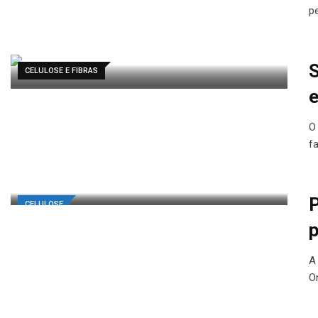
p
S
CELULOSE E FIBRAS
e
O
f
P
CELULOSE
p
A
O