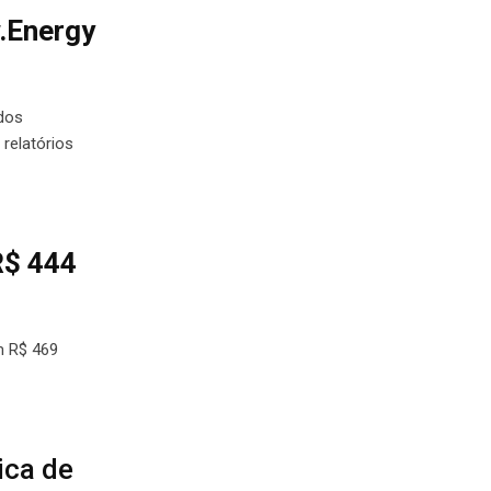
w.Energy
ados
relatórios
R$ 444
m R$ 469
ica de