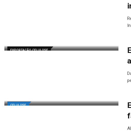
i
R
I
E
EXPORTAÇÃO CELULOSE
a
D
p
E
CELULOSE
f
A