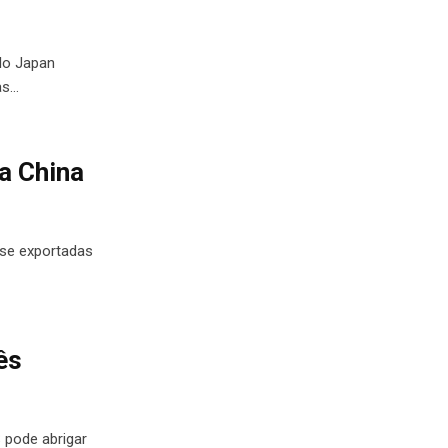
lo Japan
as…
 a China
ose exportadas
ês
 pode abrigar