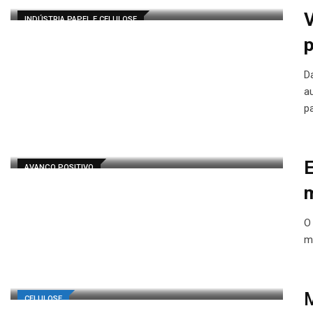
V
INDÚSTRIA PAPEL E CELULOSE
p
D
a
p
E
AVANÇO POSITIVO
m
O
m
M
CELULOSE