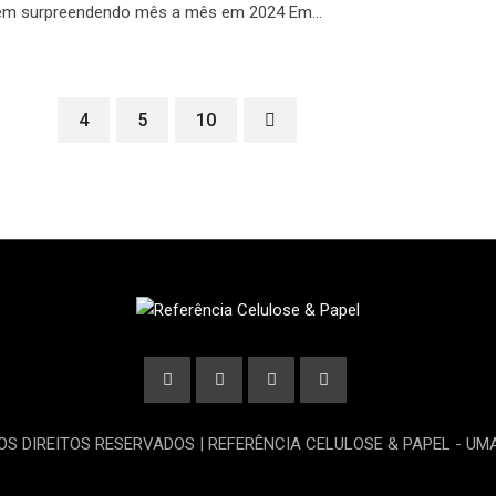
em surpreendendo mês a mês em 2024 Em…
3
4
5
10
OS DIREITOS RESERVADOS | REFERÊNCIA CELULOSE & PAPEL - U