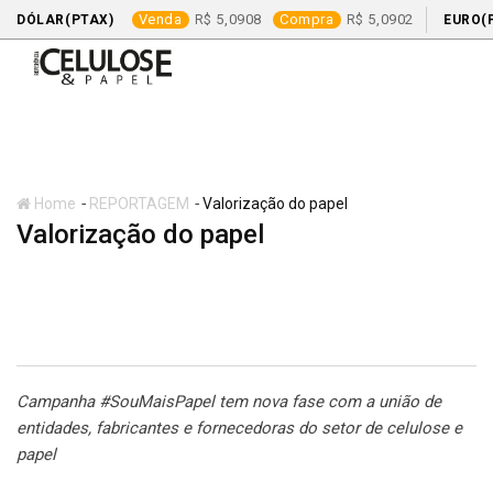
Venda
5,0908
Compra
5,0902
DÓLAR(PTAX)
EURO(
Skip
to
content
-
-
Home
REPORTAGEM
Valorização do papel
Valorização do papel
REPORTAGEM
Campanha #SouMaisPapel tem nova fase com a união de
entidades, fabricantes e fornecedoras do setor de celulose e
papel