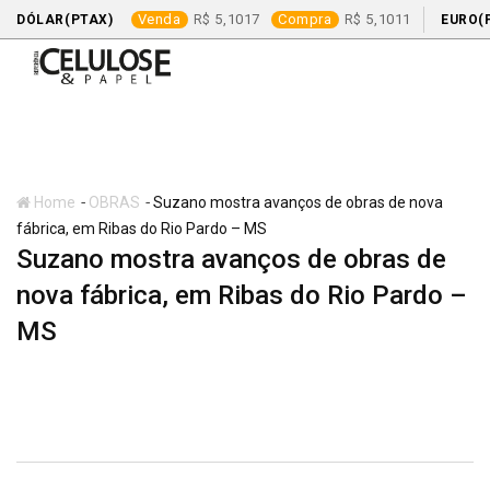
Venda
5,1017
Compra
5,1011
DÓLAR(PTAX)
EURO(
Skip
to
content
-
-
Home
OBRAS
Suzano mostra avanços de obras de nova
fábrica, em Ribas do Rio Pardo – MS
Suzano mostra avanços de obras de
nova fábrica, em Ribas do Rio Pardo –
MS
OBRAS