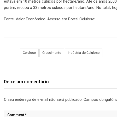
estava em 10 metros cúbicos por hectare/ano. Até os anos 2000,
porém, recuou a 33 metros cúbicos por hectare/ano. No total, ho
Fonte: Valor Econômico. Acesso em Portal Celulose:
https://por
das-mudancas-climaticas/
Tags:
Celulose
Crescimento
Indústria de Celulose
Deixe um comentário
O seu endereço de e-mail não será publicado.
Campos obrigatór