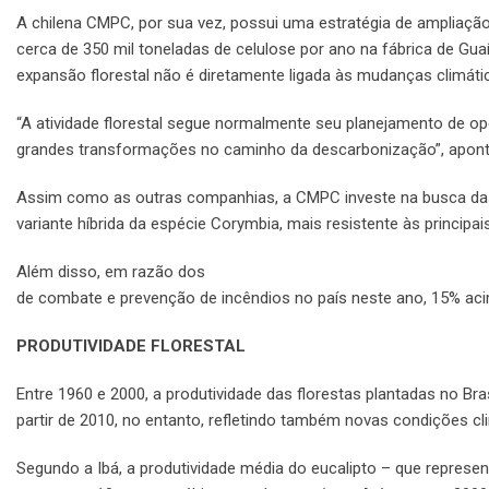
A chilena CMPC, por sua vez, possui uma estratégia de ampliação
cerca de 350 mil toneladas de celulose por ano na fábrica de Gua
expansão florestal não é diretamente ligada às mudanças climáti
“A atividade florestal segue normalmente seu planejamento de 
grandes transformações no caminho da descarbonização”, apont
Assim como as outras companhias, a CMPC investe na busca das
variante híbrida da espécie Corymbia, mais resistente às princip
Além disso, em razão dos
incêndios que afetaram as florestas 
de combate e prevenção de incêndios no país neste ano, 15% ac
PRODUTIVIDADE FLORESTAL
Entre 1960 e 2000, a produtividade das florestas plantadas no B
partir de 2010, no entanto, refletindo também novas condições cl
Segundo a Ibá, a produtividade média do eucalipto – que represe