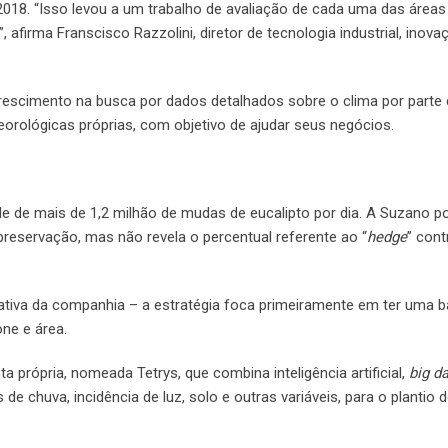
018. “Isso levou a um trabalho de avaliação de cada uma das áreas
, afirma Franscisco Razzolini, diretor de tecnologia industrial, inova
escimento na busca por dados detalhados sobre o clima por parte
rológicas próprias, com objetivo de ajudar seus negócios.
rde de mais de 1,2 milhão de mudas de eucalipto por dia. A Suzano po
preservação, mas não revela o percentual referente ao “
hedge
” cont
ciativa da companhia – a estratégia foca primeiramente em ter uma 
one e área.
 própria, nomeada Tetrys, que combina inteligência artificial,
big d
e chuva, incidência de luz, solo e outras variáveis, para o plantio