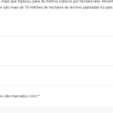
 mais que triplicou, para 36 metros cúbicos por hectare/ano. Recen
je são mais de 10 milhões de hectares de árvores plantadas no país
talcelulose.com.br/papeleiras-investem-em-tecnologias-para-enfren
ios são marcados com
*