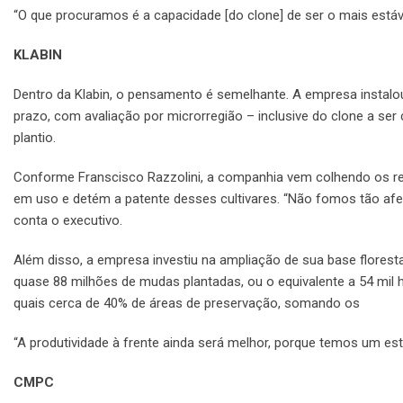
“O que procuramos é a capacidade [do clone] de ser o mais estáve
KLABIN
Dentro da Klabin, o pensamento é semelhante. A empresa instalo
prazo, com avaliação por microrregião – inclusive do clone a ser 
plantio.
Conforme Franscisco Razzolini, a companhia vem colhendo os resu
em uso e detém a patente desses cultivares. “Não fomos tão afe
conta o executivo.
Além disso, a empresa investiu na ampliação de sua base florest
quase 88 milhões de mudas plantadas, ou o equivalente a 54 mil 
quais cerca de 40% de áreas de preservação, somando os
85 mil
“A produtividade à frente ainda será melhor, porque temos um esto
CMPC