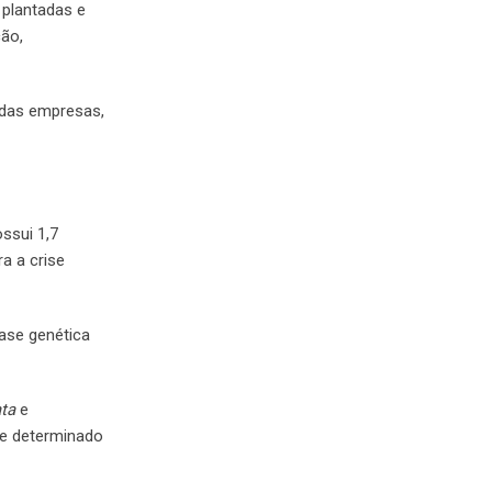
 plantadas e
ção,
 das empresas,
ssui 1,7
ra a crise
base genética
ata
e
 de determinado