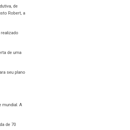
utiva, de
usto Robert, a
 realizado
erta de uma
ara seu plano
e mundial. A
ada de 70