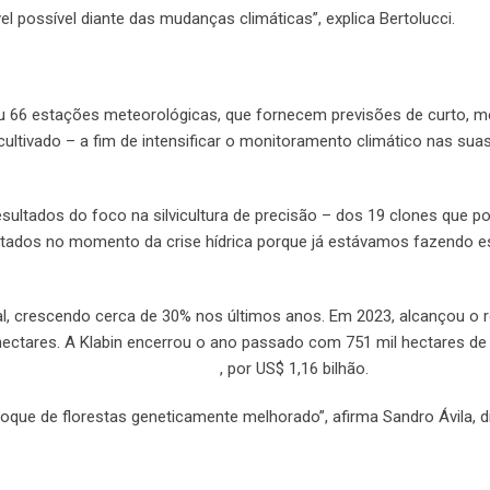
l possível diante das mudanças climáticas”, explica Bertolucci.
u 66 estações meteorológicas, que fornecem previsões de curto, m
cultivado – a fim de intensificar o monitoramento climático nas sua
ltados do foco na silvicultura de precisão – dos 19 clones que po
tados no momento da crise hídrica porque já estávamos fazendo es
al, crescendo cerca de 30% nos últimos anos. Em 2023, alcançou o 
hectares. A Klabin encerrou o ano passado com 751 mil hectares de 
 hectares adquiridos da Arauco
, por US$ 1,16 bilhão.
que de florestas geneticamente melhorado”, afirma Sandro Ávila, dir