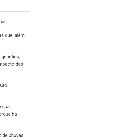
nal
as que, além
 genético,
impacto das
 são
e sua
orque há
z de chuvas