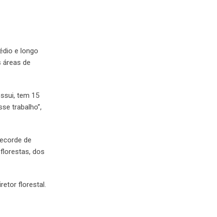
édio e longo
s áreas de
ssui, tem 15
se trabalho”,
recorde de
florestas, dos
etor florestal.