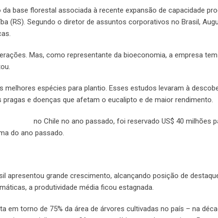
 da base florestal associada à recente expansão de capacidade prod
íba (RS). Segundo o diretor de assuntos corporativos no Brasil, Aug
cas.
operações. Mas, como representante da bioeconomia, a empresa tem
ou.
 melhores espécies para plantio. Esses estudos levaram à descob
ais pragas e doenças que afetam o eucalipto e de maior rendimento.
da empresa
no Chile no ano passado, foi reservado US$ 40 milhões p
ima do ano passado.
rasil apresentou grande crescimento, alcançando posição de destaqu
imáticas, a produtividade média ficou estagnada.
nta em torno de 75% da área de árvores cultivadas no país – na déc