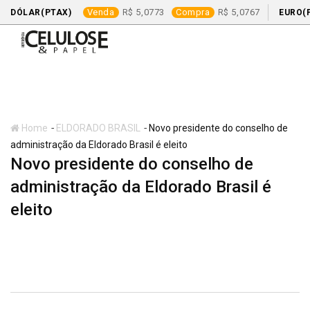
Venda
5,0773
Compra
5,0767
DÓLAR(PTAX)
EURO(
Skip
to
content
-
-
Home
ELDORADO BRASIL
Novo presidente do conselho de
administração da Eldorado Brasil é eleito
Novo presidente do conselho de
administração da Eldorado Brasil é
eleito
ELDORADO BRASIL