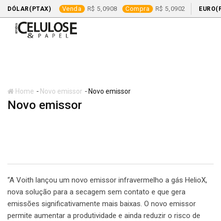
Venda
5,0908
Compra
5,0902
DÓLAR(PTAX)
EURO(
Skip
to
content
-
-
Home
Novo emissor
Novo emissor
Novo emissor
Novo emissor
“A Voith lançou um novo emissor infravermelho a gás HelioX,
nova solução para a secagem sem contato e que gera
emissões significativamente mais baixas. O novo emissor
permite aumentar a produtividade e ainda reduzir o risco de