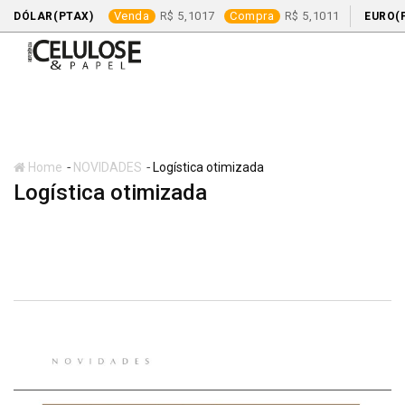
Venda
5,1017
Compra
5,1011
DÓLAR(PTAX)
EURO(
Skip
to
content
-
-
Home
NOVIDADES
Logística otimizada
Logística otimizada
NOVIDADES