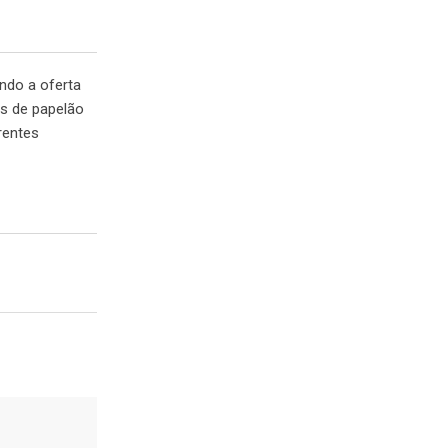
ando a oferta
as de papelão
rentes