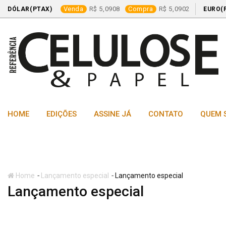
Venda
5,0908
Compra
5,0902
DÓLAR(PTAX)
EURO(
Skip
to
content
HOME
EDIÇÕES
ASSINE JÁ
CONTATO
QUEM 
-
-
Home
Lançamento especial
Lançamento especial
Lançamento especial
Lançamento especial