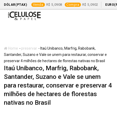
Venda
5,0908
Compra
5,0902
DÓLAR(PTAX)
EURO(
Skip
to
content
-
-
Home
preservar
Itaú Unibanco, Marfrig, Rabobank,
Santander, Suzano e Vale se unem para restaurar, conservar e
preservar 4 milhões de hectares de florestas nativas no Brasil
Itaú Unibanco, Marfrig, Rabobank,
Santander, Suzano e Vale se unem
para restaurar, conservar e preservar 4
milhões de hectares de florestas
nativas no Brasil
preservar