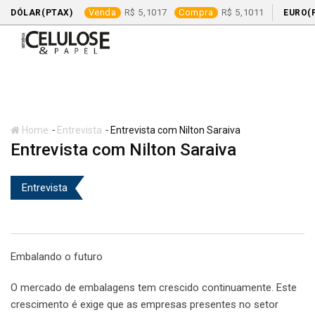
Venda
5,1017
Compra
5,1011
DÓLAR(PTAX)
EURO(
Skip
to
content
-
-
Home
Entrevista
Entrevista com Nilton Saraiva
Entrevista com Nilton Saraiva
Entrevista
Embalando o futuro
O mercado de embalagens tem crescido continuamente. Este
crescimento é exige que as empresas presentes no setor