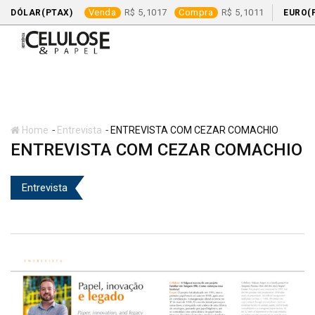
Venda
5,1017
Compra
5,1011
DÓLAR(PTAX)
EURO(
Skip
to
content
-
-
Home
Entrevista
ENTREVISTA COM CEZAR COMACHIO
ENTREVISTA COM CEZAR COMACHIO
Entrevista