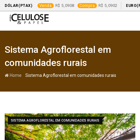
Venda
5,0908
Compra
5,0902
DÓLAR(PTAX)
EURO(
Skip
to
content
Sistema Agroflorestal em
comunidades rurais
-
Home
Sistema Agroflorestal em comunidades rurais
SISTEMA AGROFLORESTAL EM COMUNIDADES RURAIS