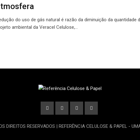
atmosfera
edução do uso de gás natural é razão da diminuição da quantidade 
rojeto ambiental da Veracel Celulose,…
OS DIREITOS RESERVADOS | REFERÊNCIA CELULOSE & PAPEL - U