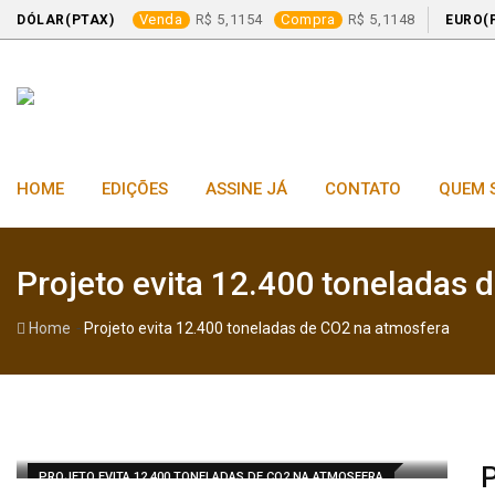
Venda
5,1154
Compra
5,1148
DÓLAR(PTAX)
EURO(
Skip
to
content
HOME
EDIÇÕES
ASSINE JÁ
CONTATO
QUEM 
Projeto evita 12.400 toneladas 
-
Home
Projeto evita 12.400 toneladas de CO2 na atmosfera
P
PROJETO EVITA 12.400 TONELADAS DE CO2 NA ATMOSFERA