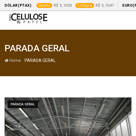
Venda
5,1053
Compra
5,1047
DÓLAR(PTAX)
EURO(
Skip
to
content
PARADA GERAL
-
Home
PARADA GERAL
PARADA GERAL