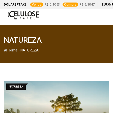
Venda
5,1053
Compra
5,1047
DÓLAR(PTAX)
EURO(
Skip
to
content
NATUREZA
-
Home
NATUREZA
NATUREZA