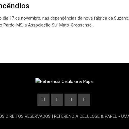
ncêndios
o dia 17 de novembro, nas dependências da nova fábrica da Suzano
io Pardo-MS, a Associação Sul-Mato-Grossense…
OS DIREITOS RESERVADOS | REFERÊNCIA CELULOSE & PAPEL - U