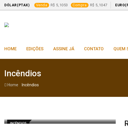
Venda
5,1053
Compra
5,1047
DÓLAR(PTAX)
EURO(
Skip
to
content
HOME
EDIÇÕES
ASSINE JÁ
CONTATO
QUEM 
Incêndios
-
Home
Incêndios
R
INCÊNDIOS