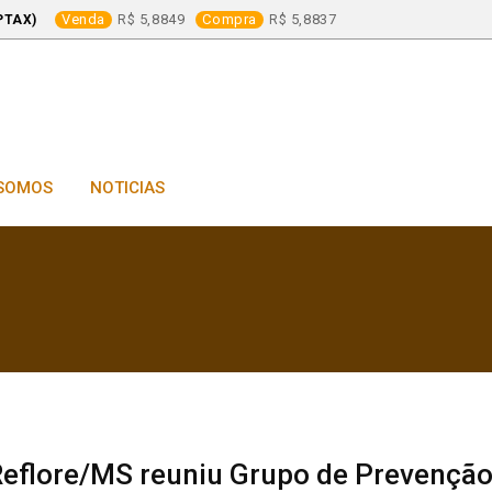
Venda
5,8849
Compra
5,8837
PTAX)
SOMOS
NOTICIAS
eflore/MS reuniu Grupo de Prevenção