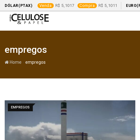
Venda
5,1017
Compra
5,1011
DÓLAR(PTAX)
EURO(
Skip
to
content
empregos
-
Home
empregos
EMPREGOS