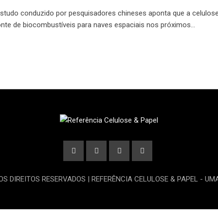
Estudo conduzido por pesquisadores chineses aponta que a celulos
onte de biocombustíveis para naves espaciais nos próximos…
OS DIREITOS RESERVADOS | REFERÊNCIA CELULOSE & PAPEL - U