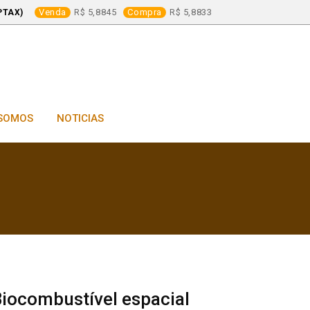
Venda
5,8845
Compra
5,8833
PTAX)
SOMOS
NOTICIAS
iocombustível espacial