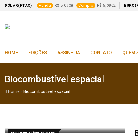
Venda
5,0908
Compra
5,0902
DÓLAR(PTAX)
EURO(
Skip
to
content
HOME
EDIÇÕES
ASSINE JÁ
CONTATO
QUEM 
Biocombustível espacial
-
Home
Biocombustível espacial
B
BIOCOMBUSTÍVEL ESPACIAL