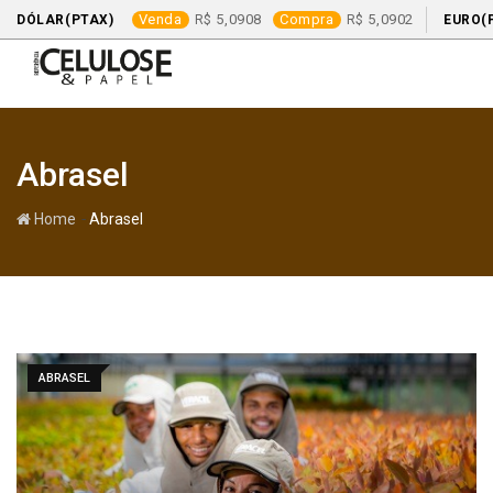
Venda
5,0908
Compra
5,0902
DÓLAR(PTAX)
EURO(
Skip
to
content
Abrasel
-
Home
Abrasel
ABRASEL