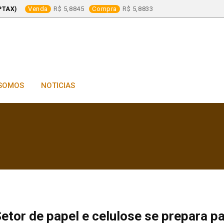
Venda
5,8845
Compra
5,8833
PTAX)
SOMOS
NOTICIAS
etor de papel e celulose se prepara p