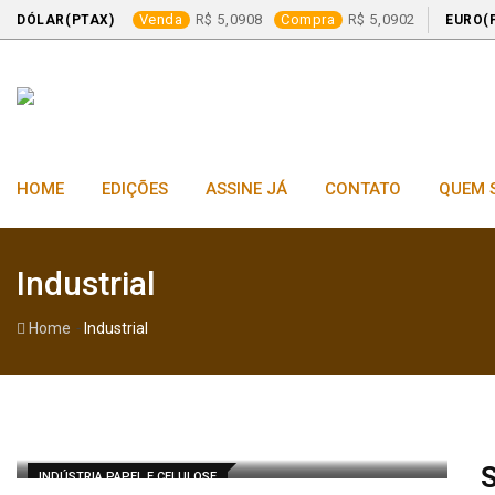
Venda
5,0908
Compra
5,0902
DÓLAR(PTAX)
EURO(
Skip
to
content
HOME
EDIÇÕES
ASSINE JÁ
CONTATO
QUEM 
Industrial
-
Home
Industrial
S
INDÚSTRIA PAPEL E CELULOSE