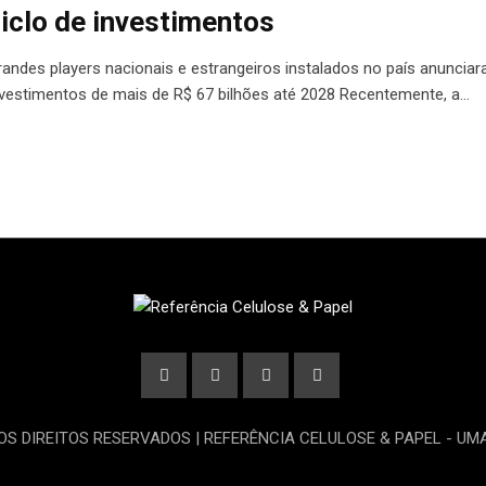
iclo de investimentos
randes players nacionais e estrangeiros instalados no país anuncia
nvestimentos de mais de R$ 67 bilhões até 2028 Recentemente, a…
OS DIREITOS RESERVADOS | REFERÊNCIA CELULOSE & PAPEL - U