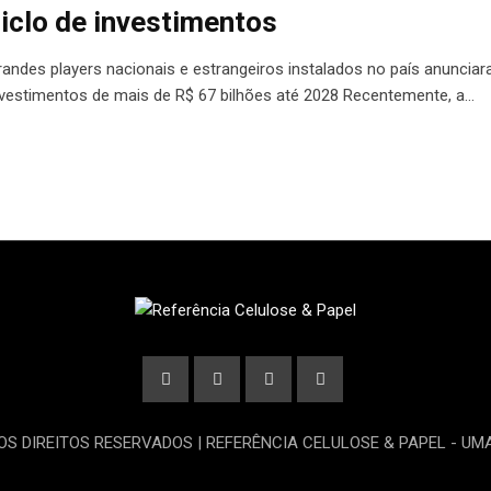
iclo de investimentos
randes players nacionais e estrangeiros instalados no país anuncia
nvestimentos de mais de R$ 67 bilhões até 2028 Recentemente, a…
OS DIREITOS RESERVADOS | REFERÊNCIA CELULOSE & PAPEL - U