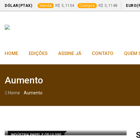
Venda
5,1154
Compra
5,1148
DÓLAR(PTAX)
EURO(
Skip
to
content
HOME
EDIÇÕES
ASSINE JÁ
CONTATO
QUEM 
Aumento
-
Home
Aumento
S
INDÚSTRIA PAPEL E CELULOSE