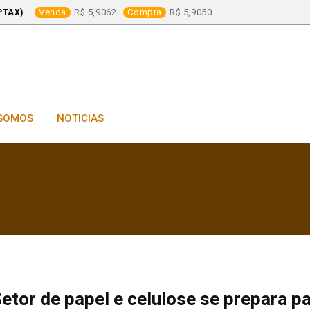
Venda
5,9062
Compra
5,9050
PTAX)
SOMOS
NOTICIAS
etor de papel e celulose se prepara p