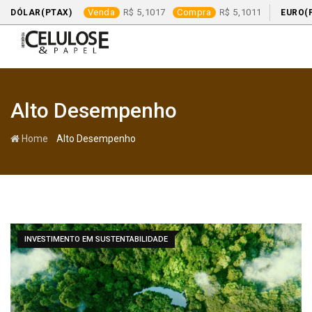
Venda
5,1017
Compra
5,1011
DÓLAR(PTAX)
EURO(
Skip
to
content
Alto Desempenho
-
Home
Alto Desempenho
INVESTIMENTO EM SUSTENTABILIDADE